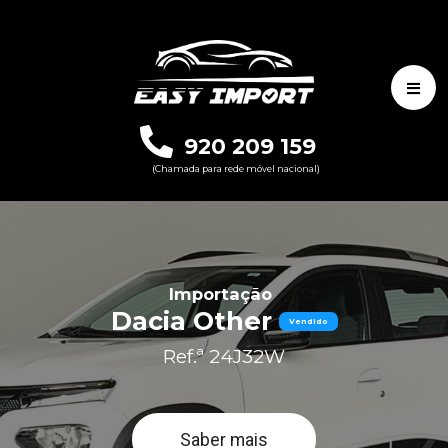
920 209 159
(Chamada para rede móvel nacional)
Importação
Dacia Other
Vendido
Ref.ª 24J32W
Saber mais