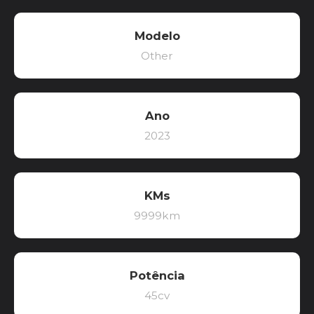
Modelo
Other
Ano
2023
KMs
9999km
Potência
45cv