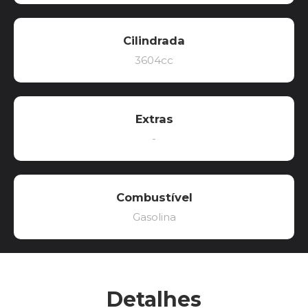
Cilindrada
3604cc
Extras
-
Combustível
Gasolina
Detalhes