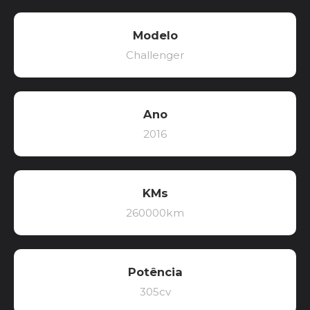
Modelo
Challenger
Ano
2016
KMs
260000km
Potência
305cv