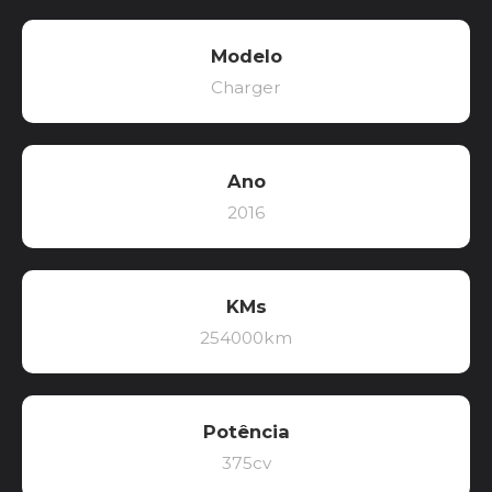
Modelo
Charger
Ano
2016
KMs
254000km
Potência
375cv