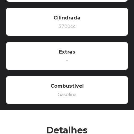
Cilindrada
5700cc
Extras
-
Combustível
Gasolina
Detalhes