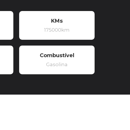
KMs
175000km
Combustível
Gasolina