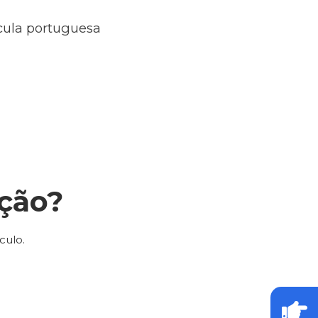
ícula portuguesa
ção?
culo.