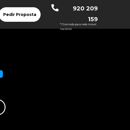
920 209
Pedir Proposta
159
* Chamada para rede móvel
nacional