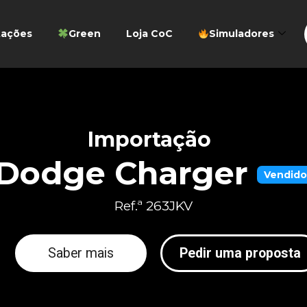
tações
Green
Loja CoC
Simuladores
Importação
Dodge Charger
Vendido
Ref.ª 263JKV
Saber mais
Pedir uma proposta