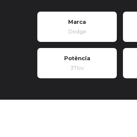
Marca
Dodge
Potência
371cv