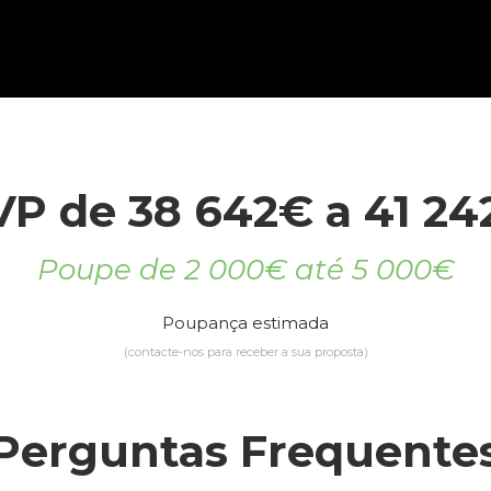
VP de 38 642€ a 41 24
Poupe de 2 000€ até 5 000€
Poupança estimada
(contacte-nos para receber a sua proposta)
Perguntas Frequente