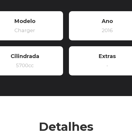
Modelo
Ano
Charger
2016
Cilindrada
Extras
5700cc
-
Detalhes