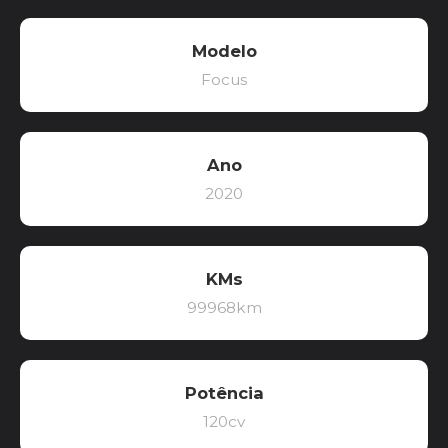
Modelo
Focus
Ano
2020
KMs
99968km
Potência
120cv