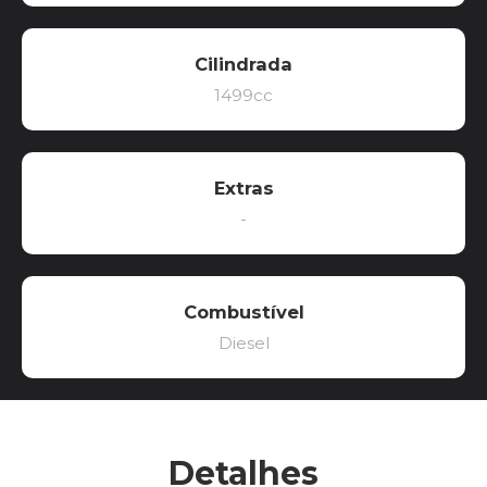
Cilindrada
1499cc
Extras
-
Combustível
Diesel
Detalhes