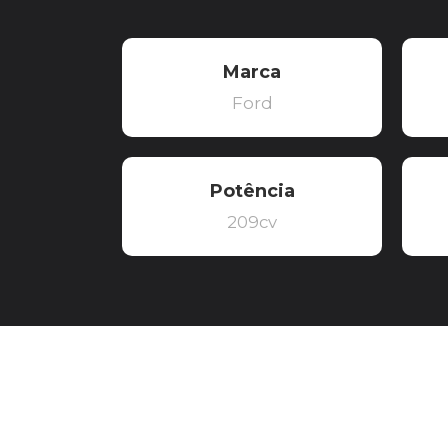
Marca
Ford
Potência
209cv