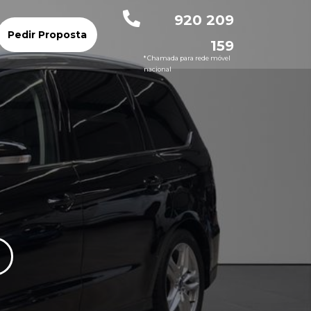
920 209
Pedir Proposta
159
* Chamada para rede móvel
nacional