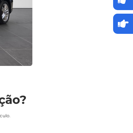
ção?
culo.