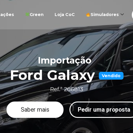
tações
Green
Loja CoC
Simuladores
Importação
Ford Galaxy
Vendido
Ref.ª 266813
Saber mais
Pedir uma proposta