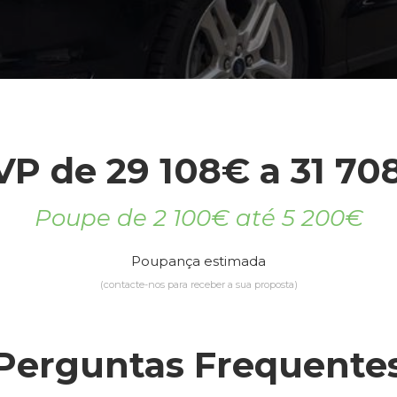
VP de 29 108€ a 31 70
Poupe de 2 100€ até 5 200€
Poupança estimada
(contacte-nos para receber a sua proposta)
Perguntas Frequente