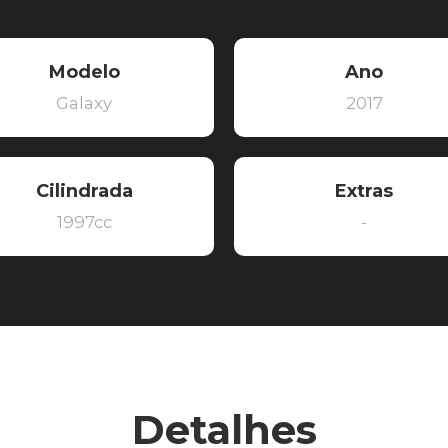
Modelo
Ano
Galaxy
2017
Cilindrada
Extras
1997cc
-
Detalhes