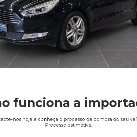
o funciona a importa
acte-nos hoje e conheça o processo de compra do seu veí
Processo estimativa.