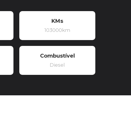
KMs
103000km
Combustível
Diesel