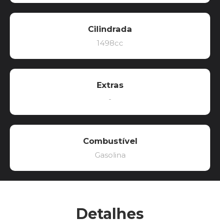
Cilindrada
1498cc
Extras
-
Combustível
Gasolina
Detalhes