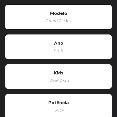
Modelo
Grand C-Max
Ano
2016
KMs
106640km
Potência
150cv