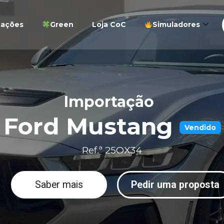
tações
Green
Loja CoC
Simuladores
Importação
Ford Mustang
Vendido
Ref.ª 25OX34
Saber mais
Pedir uma proposta