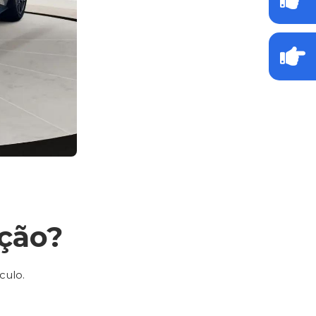
ção?
culo.