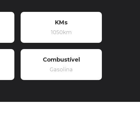
KMs
1050km
Combustível
Gasolina