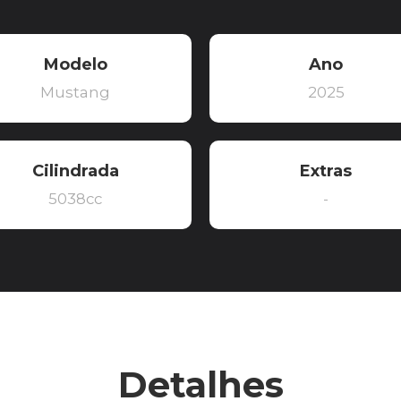
Modelo
Ano
Mustang
2025
Cilindrada
Extras
5038cc
-
Detalhes