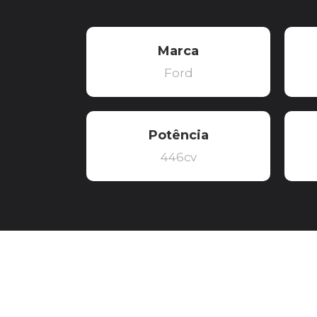
Marca
Ford
Potência
446cv