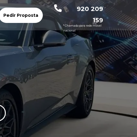
920 209
Pedir Proposta
159
* Chamada para rede móvel
nacional