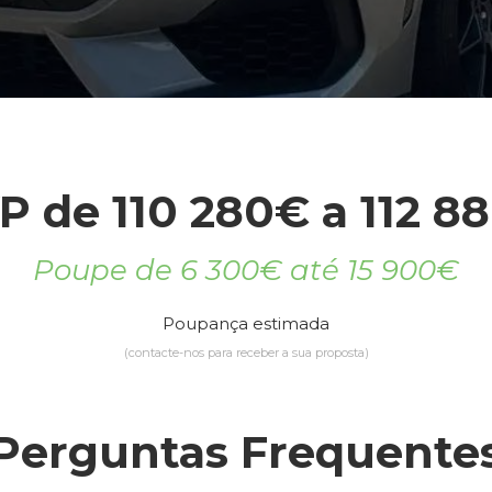
P de 110 280€ a 112 8
Poupe de 6 300€ até 15 900€
Poupança estimada
(contacte-nos para receber a sua proposta)
Perguntas Frequente