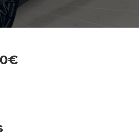
80€
s