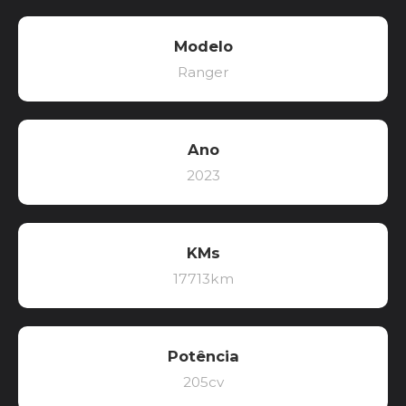
Modelo
Ranger
Ano
2023
KMs
17713km
Potência
205cv