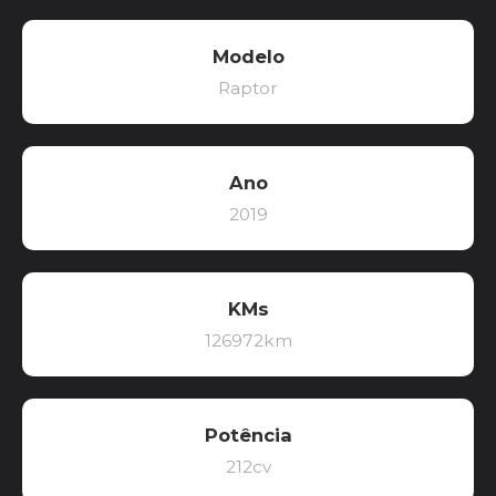
Modelo
Raptor
Ano
2019
KMs
126972km
Potência
212cv