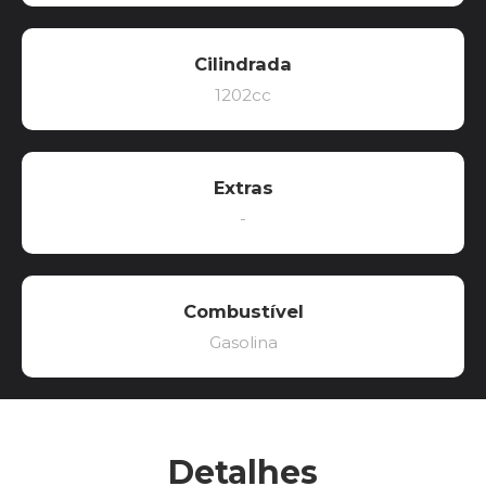
Cilindrada
1202cc
Extras
-
Combustível
Gasolina
Detalhes