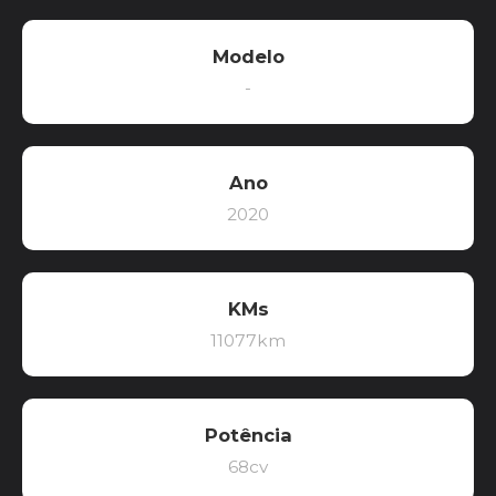
Modelo
-
Ano
2020
KMs
11077km
Potência
68cv