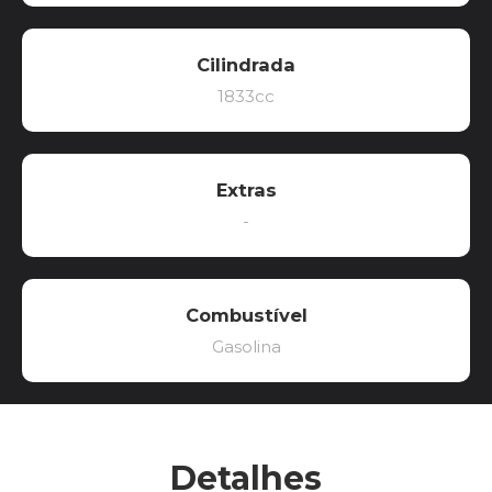
Cilindrada
1833cc
Extras
-
Combustível
Gasolina
Detalhes