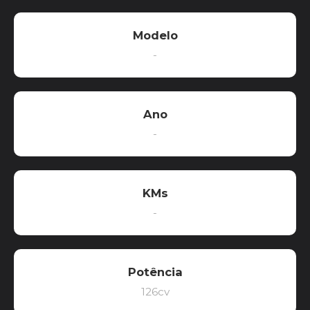
Modelo
-
Ano
-
KMs
-
Potência
126cv