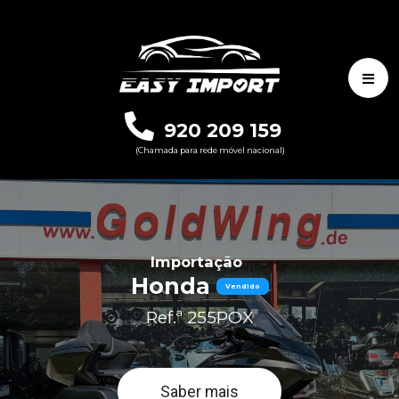
920 209 159
(Chamada para rede móvel nacional)
Importação
Honda
Vendido
Ref.ª 255POX
Saber mais