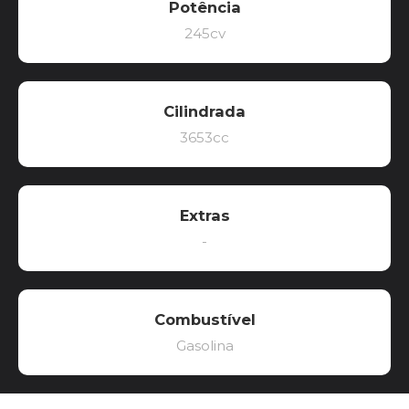
Potência
245cv
Cilindrada
3653cc
Extras
-
Combustível
Gasolina