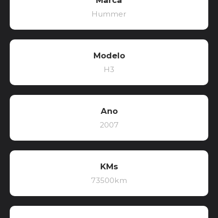
Marca
Hummer
Modelo
H3
Ano
2007
KMs
73500km