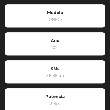
Modelo
IONIQ 5
Ano
2022
KMs
51088km
Potência
218cv