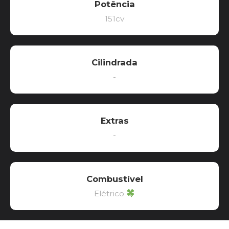
Potência
151cv
Cilindrada
-
Extras
-
Combustível
Elétrico