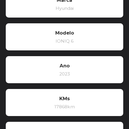
Marca
Hyundai
Modelo
IONIQ 6
Ano
2023
KMs
17868km