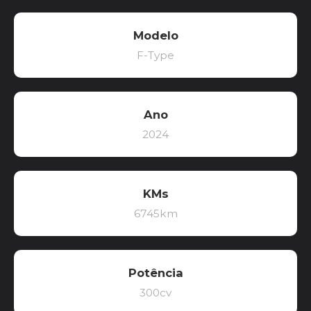
Modelo
F-Type
Ano
2024
KMs
6745km
Potência
300cv