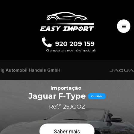
920 209 159
(Chamada para rede móvel nacional)
Importação
Jaguar F-Type
Vendido
Ref.ª 25JGOZ
Saber mais