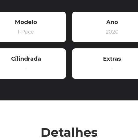
Modelo
Ano
I-Pace
2020
Cilindrada
Extras
-
-
Detalhes