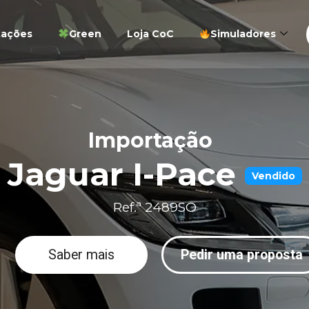
tações
Green
Loja CoC
Simuladores
Importação
Jaguar I-Pace
Vendido
Ref.ª 2489SO
Saber mais
Pedir uma proposta