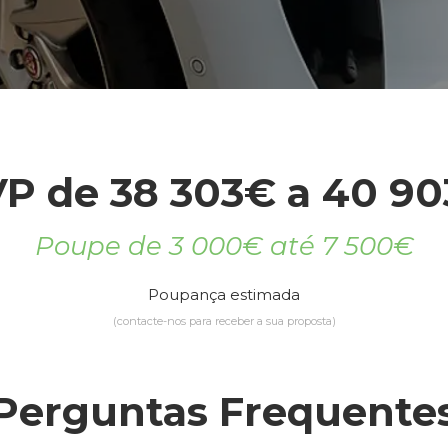
P de 38 303€ a 40 9
Poupe de 3 000€ até 7 500€
Poupança estimada
(contacte-nos para receber a sua proposta)
Perguntas Frequente