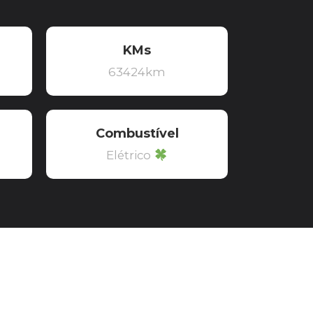
KMs
63424km
Combustível
Elétrico