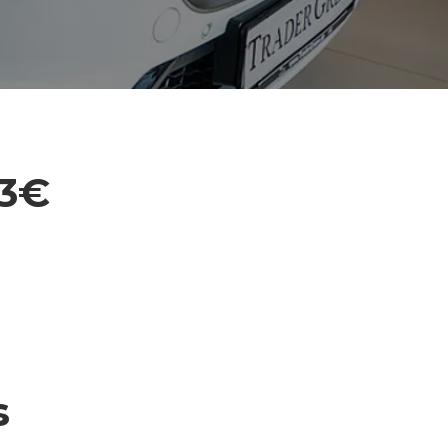
03€
s