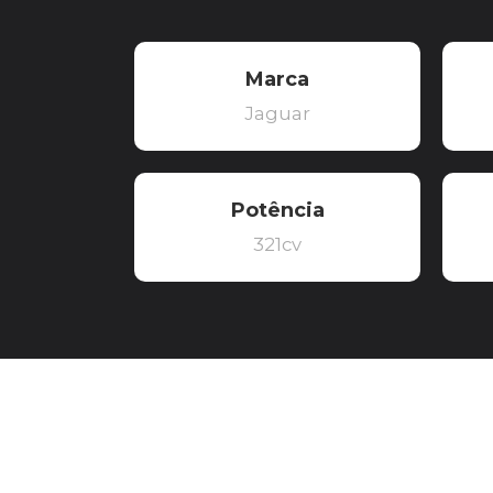
Marca
Jaguar
Potência
321cv