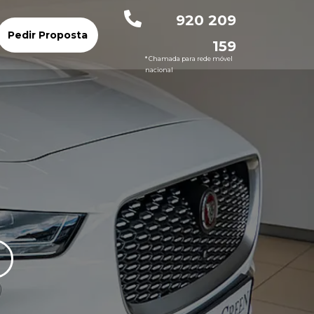
920 209
Pedir Proposta
159
* Chamada para rede móvel
nacional