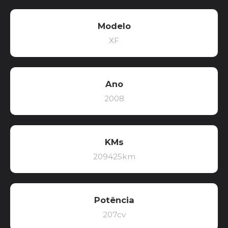
Modelo
XF
Ano
2008
KMs
209425km
Potência
207cv