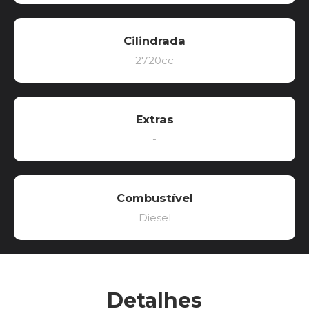
Cilindrada
2720cc
Extras
-
Combustível
Diesel
Detalhes