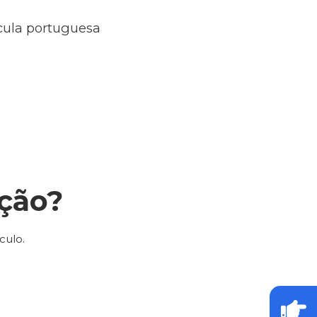
ícula portuguesa
ção?
culo.