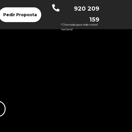
920 209
Pedir Proposta
159
* Chamada para rede móvel
nacional