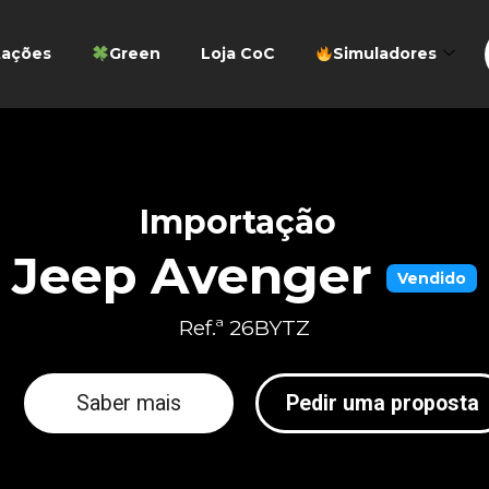
tações
Green
Loja CoC
Simuladores
Importação
Jeep Avenger
Vendido
Ref.ª 26BYTZ
Saber mais
Pedir uma proposta