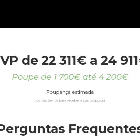
VP de 22 311€ a 24 91
Poupe de 1 700€ até 4 200€
Poupança estimada
(contacte-nos para receber a sua proposta)
Perguntas Frequente