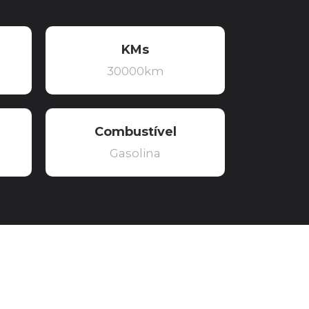
KMs
30000km
Combustível
Gasolina