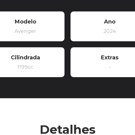
Modelo
Ano
Avenger
2024
Cilindrada
Extras
1199cc
-
Detalhes