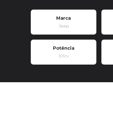
Marca
Jeep
Potência
101cv