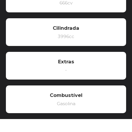
666cv
Cilindrada
3996cc
Extras
-
Combustível
Gasolina