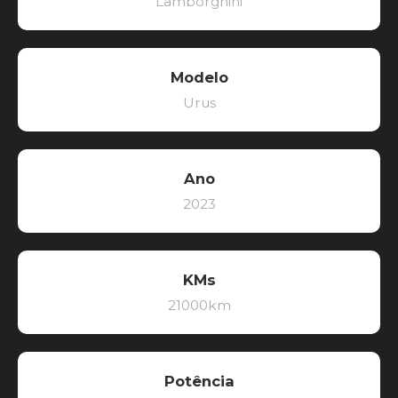
Lamborghini
Modelo
Urus
Ano
2023
KMs
21000km
Potência