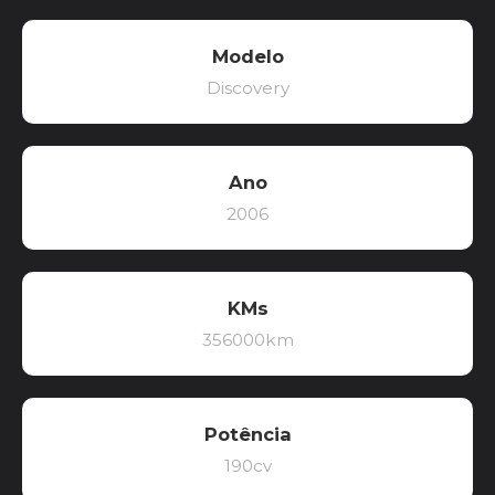
Modelo
Discovery
Ano
2006
KMs
356000km
Potência
190cv