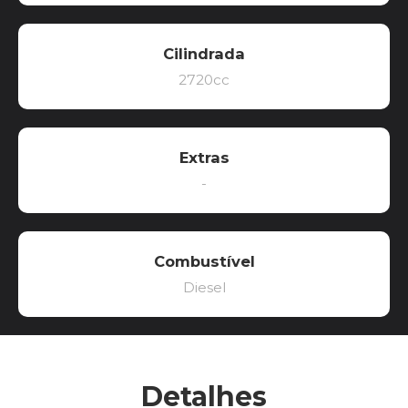
Cilindrada
2720cc
Extras
-
Combustível
Diesel
Detalhes