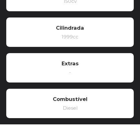
150cv
Cilindrada
1999cc
Extras
-
Combustível
Diesel