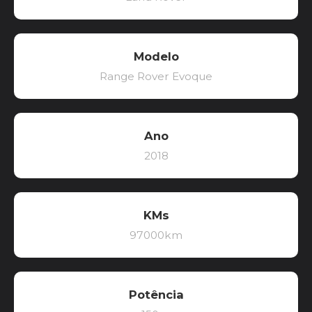
Modelo
Range Rover Evoque
Ano
2018
KMs
97000km
Potência