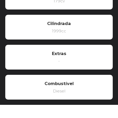
179cv
Cilindrada
1999cc
Extras
-
Combustível
Diesel