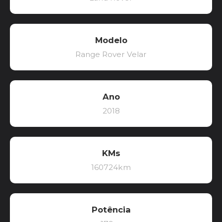
Modelo
Range Rover Velar
Ano
2018
KMs
160724km
Potência