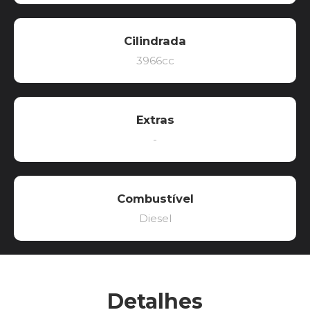
Cilindrada
3966cc
Extras
-
Combustível
Diesel
Detalhes