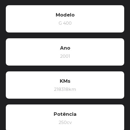
Modelo
G 400
Ano
2001
KMs
218318km
Potência
250cv