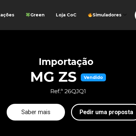
tações
Green
Loja CoC
Simuladores
Importação
MG ZS
Vendido
Ref.ª 26QJQ1
Saber mais
Pedir uma proposta