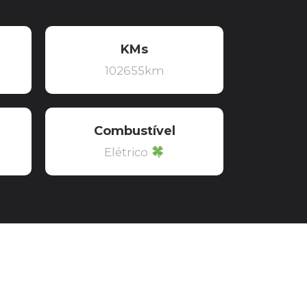
KMs
102655km
Combustível
Elétrico