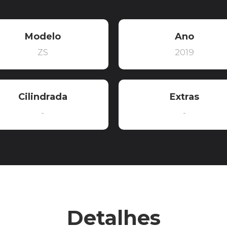
Modelo
Ano
ZS
2019
Cilindrada
Extras
-
-
Detalhes