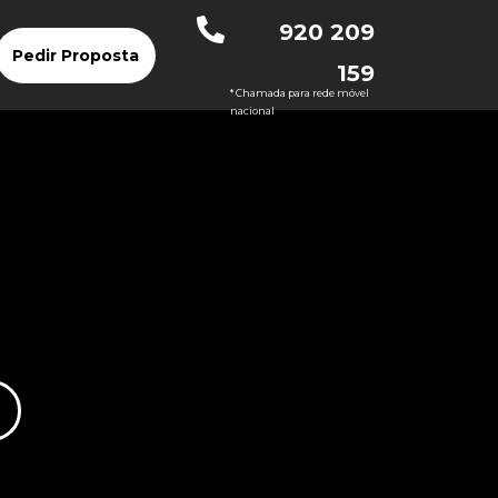
920 209
Pedir Proposta
159
* Chamada para rede móvel
nacional