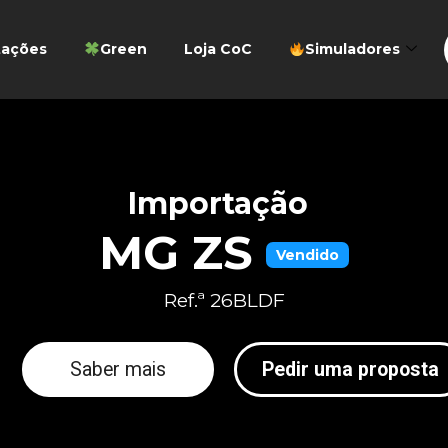
tações
Green
Loja CoC
Simuladores
Importação
MG ZS
Vendido
Ref.ª 26BLDF
Saber mais
Pedir uma proposta