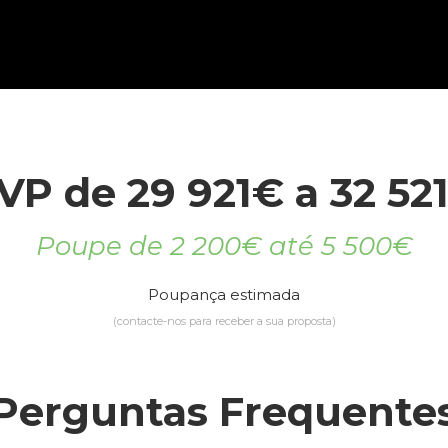
VP de 29 921€ a 32 52
Poupe de 2 200€ até 5 500€
Poupança estimada
(contacte-nos para receber a sua proposta)
Perguntas Frequente