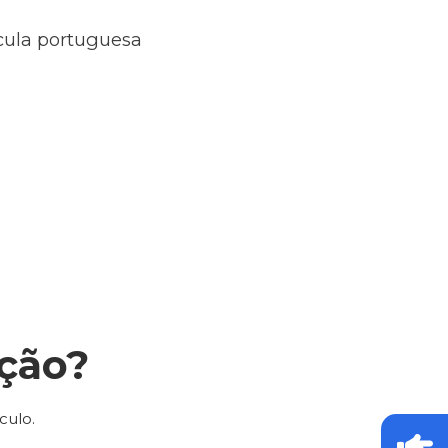
ícula portuguesa
ção?
culo.