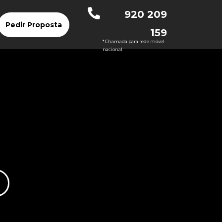
920 209
Pedir Proposta
159
* Chamada para rede móvel
nacional