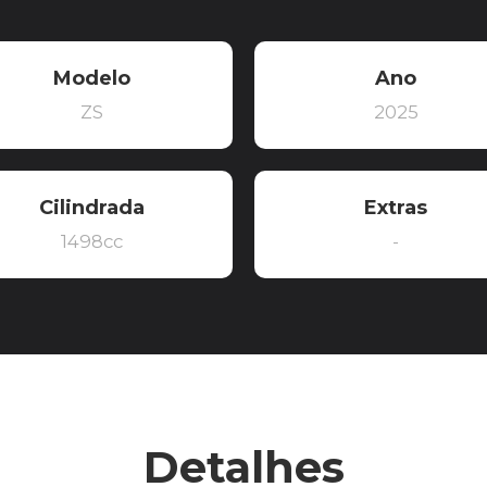
Modelo
Ano
ZS
2025
Cilindrada
Extras
1498cc
-
Detalhes