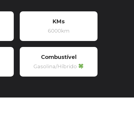
KMs
6000km
Combustível
Gasolina/Híbrido