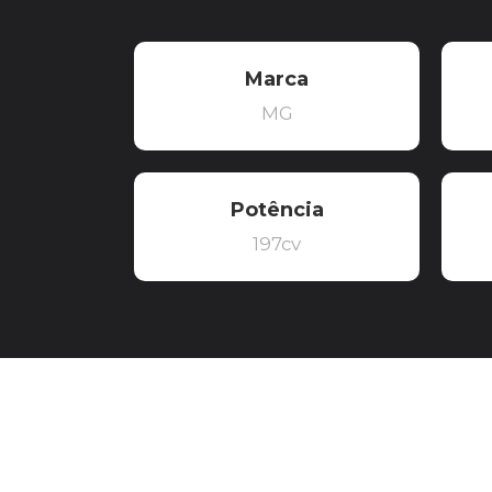
Marca
MG
Potência
197cv