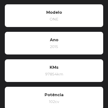
Modelo
ONE
Ano
2015
KMs
97854km
Potência
102cv