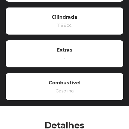
Cilindrada
1198cc
Extras
-
Combustível
Gasolina
Detalhes