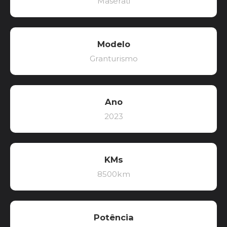
Maserati
Modelo
Granturismo
Ano
2023
KMs
8500km
Potência