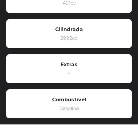
491cv
Cilindrada
2992cc
Extras
-
Combustível
Gasolina