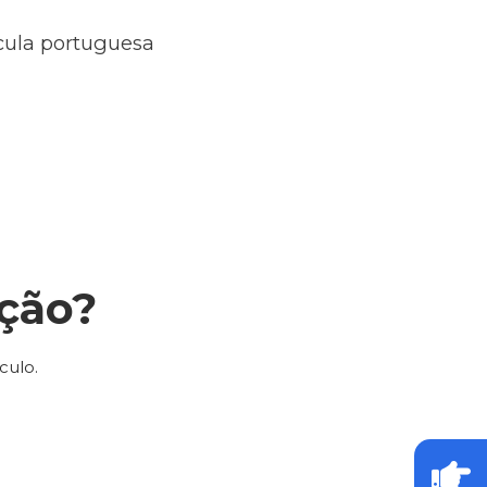
ícula portuguesa
ção?
culo.