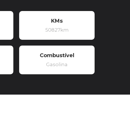
KMs
50827km
Combustível
Gasolina