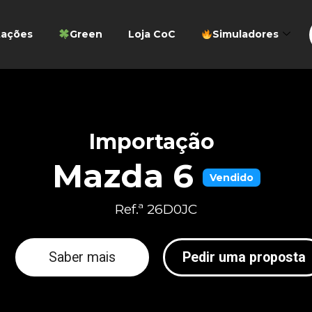
tações
Green
Loja CoC
Simuladores
Importação
Mazda 6
Vendido
Ref.ª 26D0JC
Saber mais
Pedir uma proposta