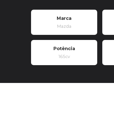
Marca
Mazda
Potência
165cv