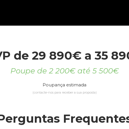
P de 29 890€ a 35 8
Poupe de 2 200€ até 5 500€
Poupança estimada
(contacte-nos para receber a sua proposta)
Perguntas Frequente