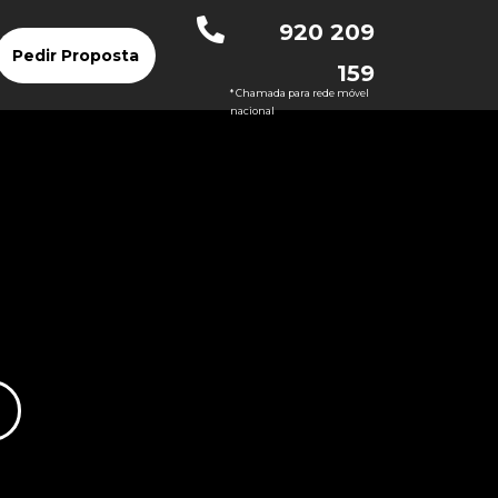
920 209
Pedir Proposta
159
* Chamada para rede móvel
nacional