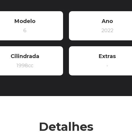
Modelo
Ano
6
2022
Cilindrada
Extras
1998cc
-
Detalhes