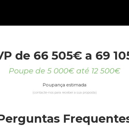
VP de 66 505€ a 69 10
Poupe de 5 000€ até 12 500€
Poupança estimada
(contacte-nos para receber a sua proposta)
Perguntas Frequente