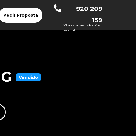
920 209
Pedir Proposta
159
* Chamada para rede móvel
nacional
MG
Vendido