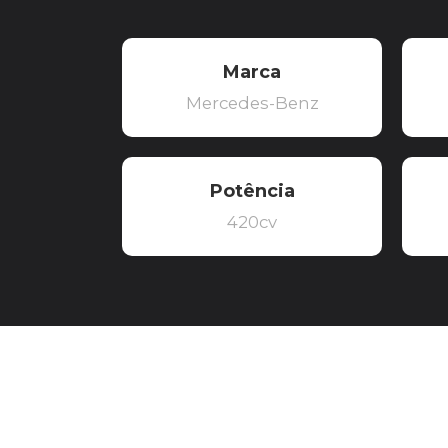
Marca
Mercedes-Benz
Potência
420cv