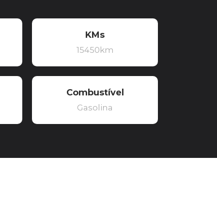
KMs
15450km
Combustível
Gasolina