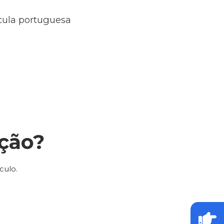
ícula portuguesa
ção?
culo.