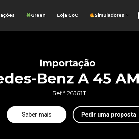
tações
Green
Loja CoC
Simuladores
Importação
edes-Benz A 45 A
Ref.ª 26J61T
Saber mais
Pedir uma proposta