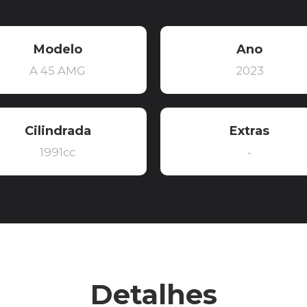
Modelo
Ano
A 45 AMG
2023
Cilindrada
Extras
1991cc
-
Detalhes