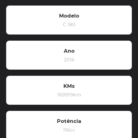
Modelo
C 180
Ano
2016
KMs
169919km
Potência
116cv