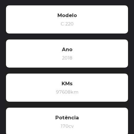
Modelo
C 220
Ano
2018
KMs
97608km
Potência
170cv