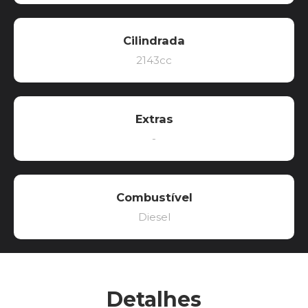
Cilindrada
2143cc
Extras
-
Combustível
Diesel
Detalhes