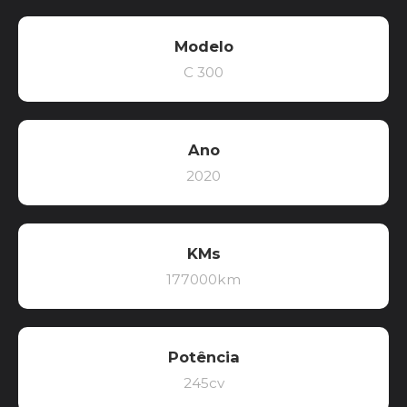
Modelo
C 300
Ano
2020
KMs
177000km
Potência
245cv