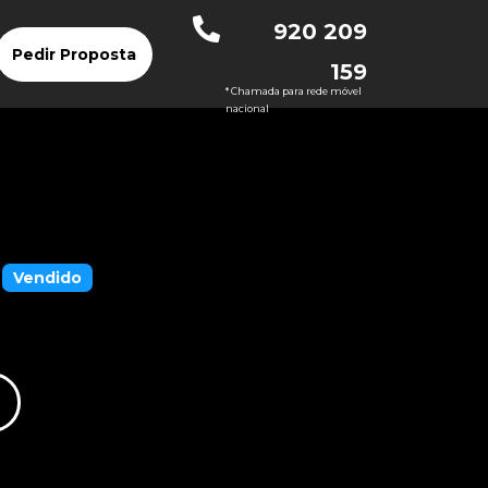
920 209
Pedir Proposta
159
* Chamada para rede móvel
nacional
Vendido