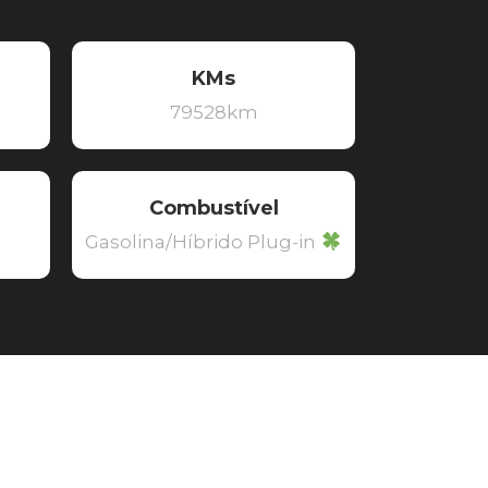
KMs
79528km
Combustível
Gasolina/Híbrido Plug-in