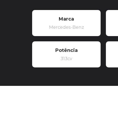
Marca
Mercedes-Benz
Potência
313cv