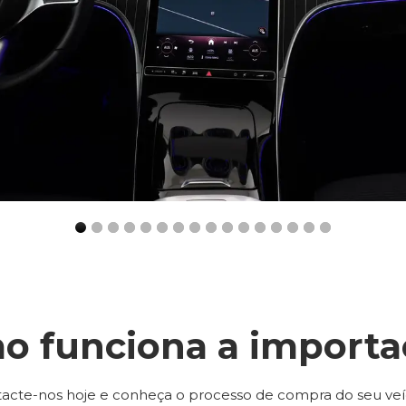
o funciona a importa
acte-nos hoje e conheça o processo de compra do seu veí