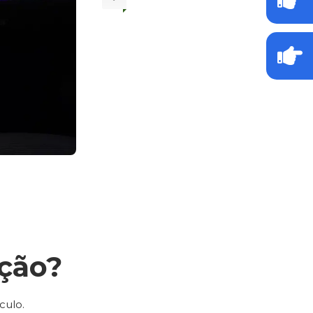
ção?
culo.