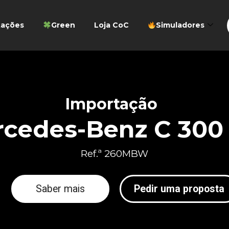
tações
Green
Loja CoC
Simuladores
Importação
cedes-Benz C 300
Ref.ª 260MBW
Saber mais
Pedir uma proposta