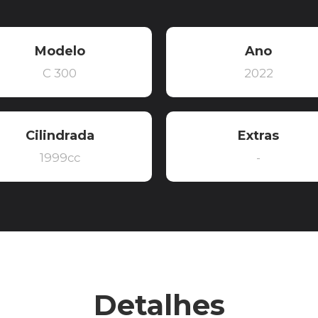
Modelo
Ano
C 300
2022
Cilindrada
Extras
1999cc
-
Detalhes