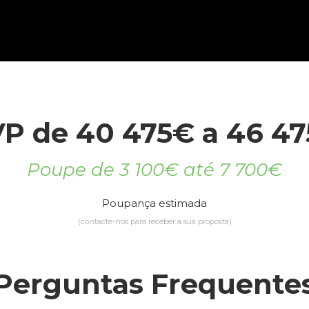
P de 40 475€ a 46 4
Poupe de 3 100€ até 7 700€
Poupança estimada
(contacte-nos para receber a sua proposta)
Perguntas Frequente