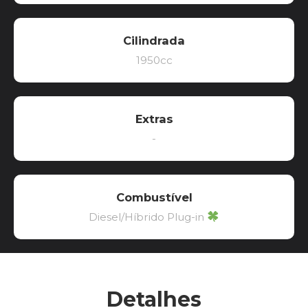
Cilindrada
1950cc
Extras
-
Combustível
Diesel/Híbrido Plug-in
Detalhes