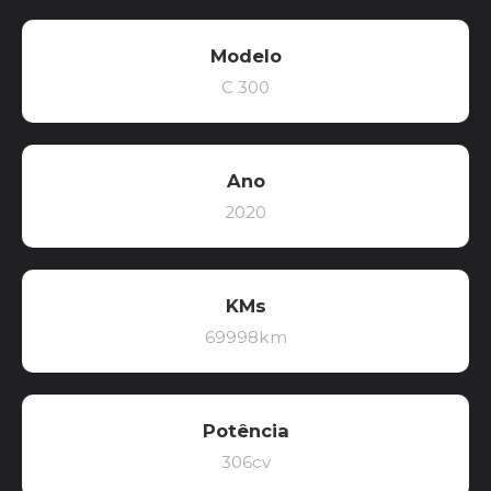
Modelo
C 300
Ano
2020
KMs
69998km
Potência
306cv