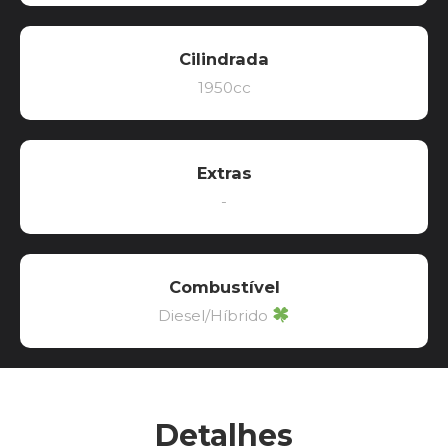
Cilindrada
1950cc
Extras
-
Combustível
Diesel/Híbrido
Detalhes