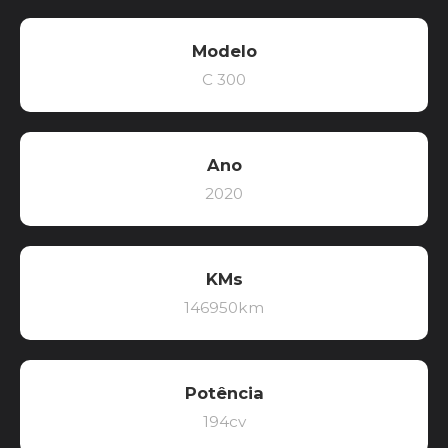
Modelo
C 300
Ano
2020
KMs
146950km
Potência
194cv