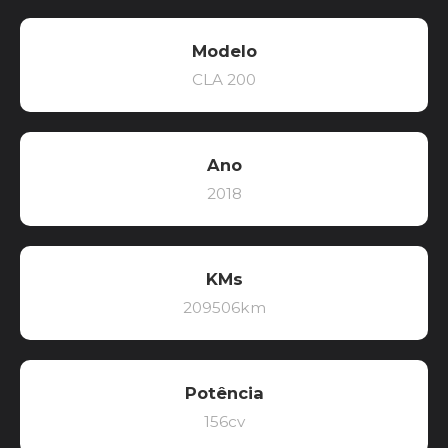
Modelo
CLA 200
Ano
2018
KMs
209506km
Potência
156cv