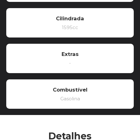
Cilindrada
1595cc
Extras
-
Combustível
Gasolina
Detalhes