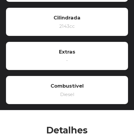
Cilindrada
2143cc
Extras
-
Combustível
Diesel
Detalhes