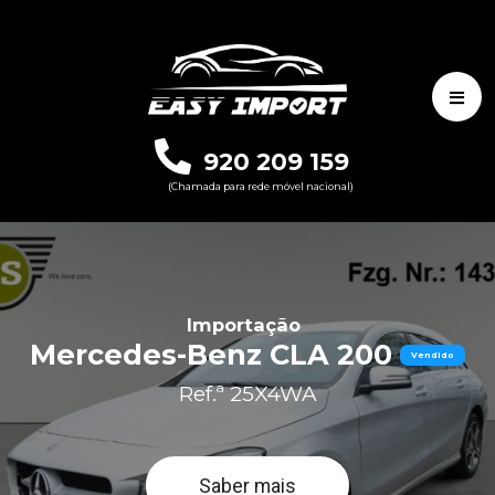
920 209 159
(Chamada para rede móvel nacional)
Importação
Mercedes-Benz CLA 200
Vendido
Ref.ª 25X4WA
Saber mais