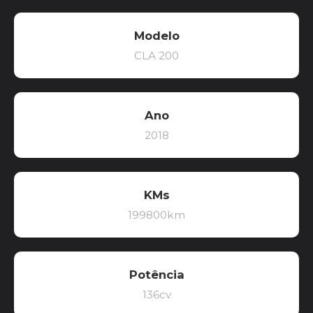
Modelo
CLA 200
Ano
2018
KMs
199800km
Potência
136cv