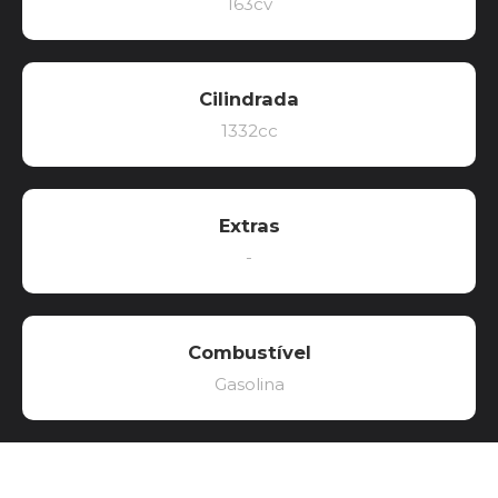
163cv
Cilindrada
1332cc
Extras
-
Combustível
Gasolina