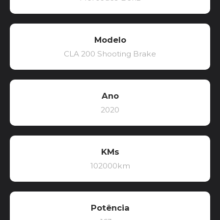
Modelo
CLA 200 Shooting Brake
Ano
2020
KMs
102000km
Potência