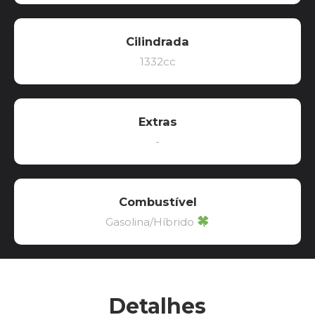
Cilindrada
1332cc
Extras
-
Combustível
Gasolina/Híbrido
Detalhes