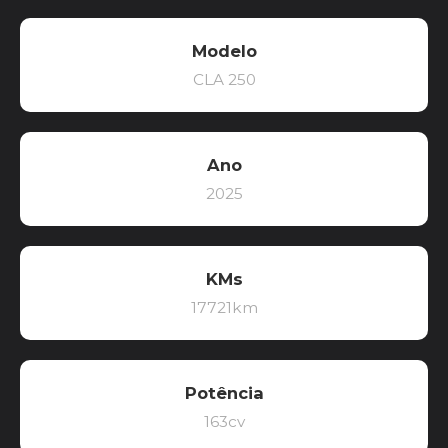
Modelo
CLA 250
Ano
2025
KMs
17721km
Potência
163cv