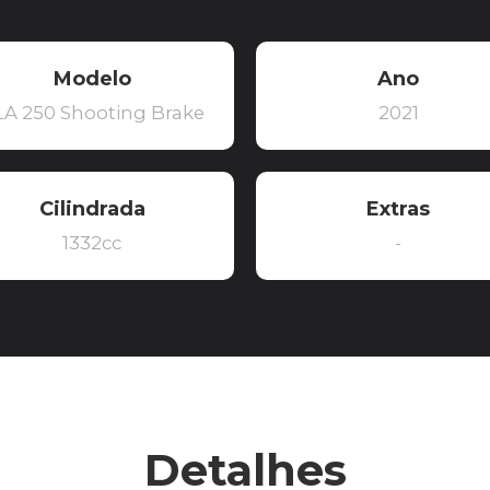
Modelo
Ano
LA 250 Shooting Brake
2021
Cilindrada
Extras
1332cc
-
Detalhes