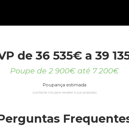
VP de 36 535€ a 39 13
Poupe de 2 900€ até 7 200€
Poupança estimada
(contacte-nos para receber a sua proposta)
Perguntas Frequente