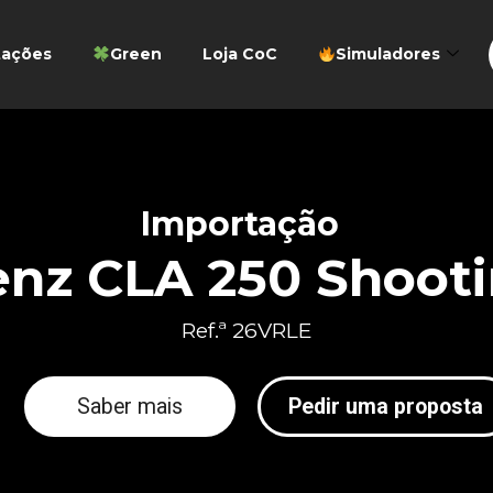
tações
Green
Loja CoC
Simuladores
Importação
nz CLA 250 Shooti
Ref.ª 26VRLE
Saber mais
Pedir uma proposta