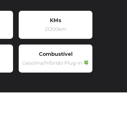
KMs
21200km
Combustível
Gasolina/Híbrido Plug-in