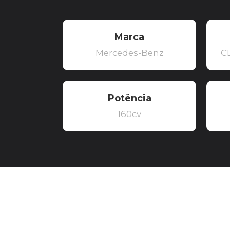
Marca
Mercedes-Benz
C
Potência
160cv