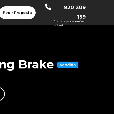
920 209
Pedir Proposta
159
* Chamada para rede móvel
nacional
ng Brake
Vendido