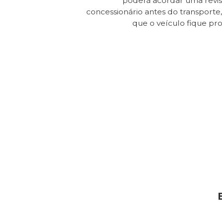
poderá acordar uma revi
concessionário antes do transporte, 
que o veículo fique pr