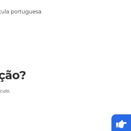
ícula portuguesa
ção?
culo.