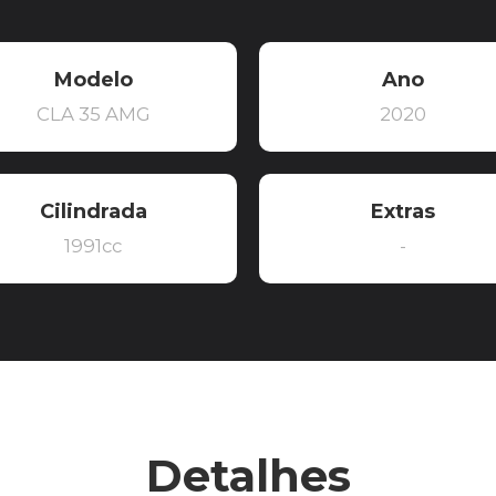
Modelo
Ano
CLA 35 AMG
2020
Cilindrada
Extras
1991cc
-
Detalhes