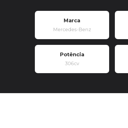
Marca
Mercedes-Benz
Potência
306cv