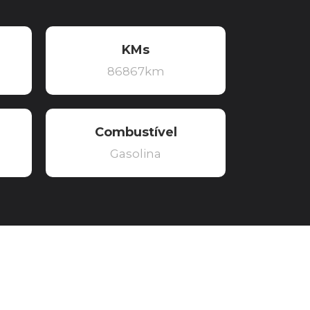
KMs
86867km
Combustível
Gasolina