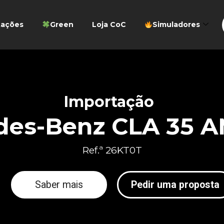
tações
Green
Loja CoC
Simuladores
Importação
des-Benz CLA 35 
Ref.ª 26KT0T
Saber mais
Pedir uma proposta