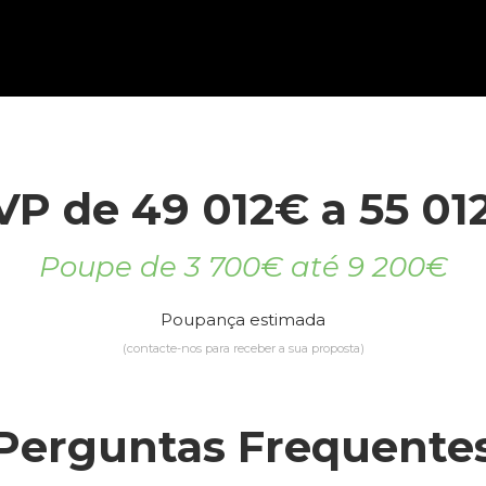
VP de 49 012€ a 55 01
Poupe de 3 700€ até 9 200€
Poupança estimada
(contacte-nos para receber a sua proposta)
Perguntas Frequente