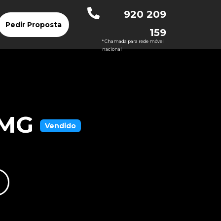
920 209
Pedir Proposta
159
* Chamada para rede móvel
nacional
AMG
Vendido