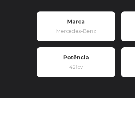
Marca
Mercedes-Benz
Potência
421cv