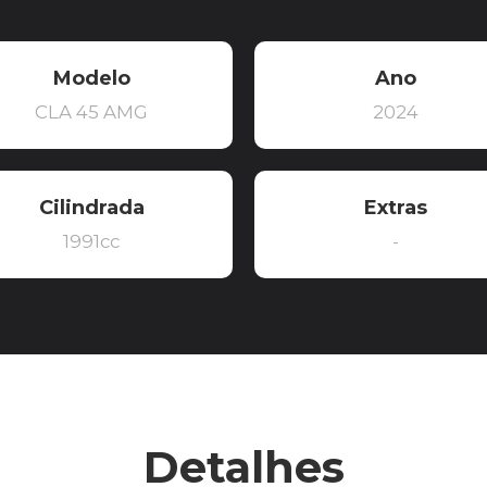
Modelo
Ano
CLA 45 AMG
2024
Cilindrada
Extras
1991cc
-
Detalhes