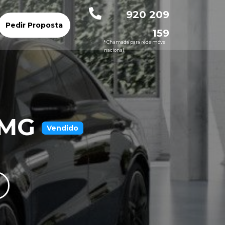
920 209
Pedir Proposta
159
* Chamada para rede móvel
nacional
AMG
Vendido