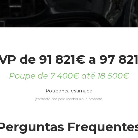
VP de 91 821€ a 97 82
Poupe de 7 400€ até 18 500€
Poupança estimada
(contacte-nos para receber a sua proposta)
Perguntas Frequente