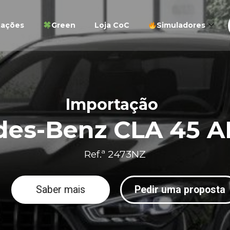
tações
Green
Loja CoC
Simuladores
Importação
des-Benz CLA 45 
Ref.ª 2473NZ
Saber mais
Pedir uma proposta