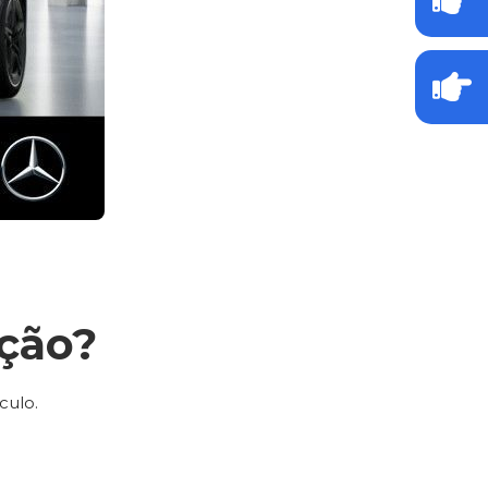
ção?
culo.