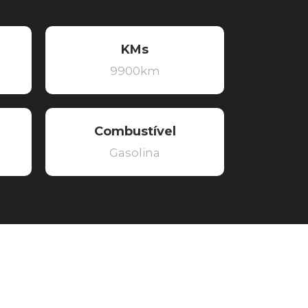
KMs
9900km
Combustível
Gasolina