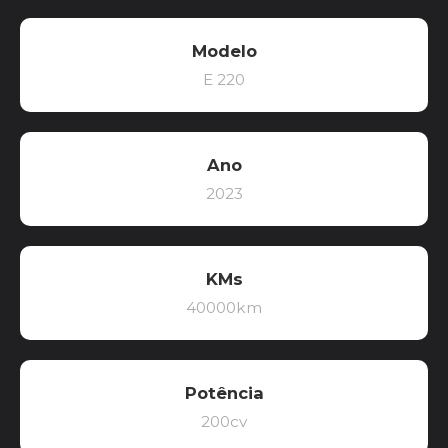
Modelo
E 220
Ano
2023
KMs
40000km
Potência
200cv