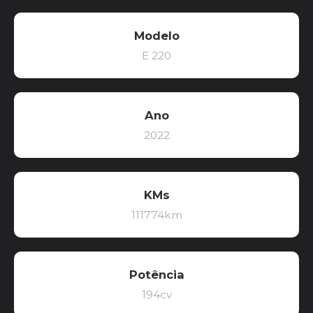
Modelo
E 220
Ano
2022
KMs
111774km
Potência
194cv