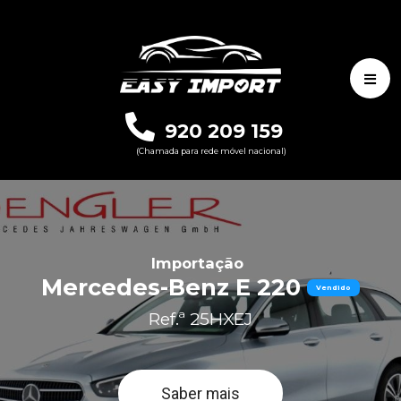
920 209 159
(Chamada para rede móvel nacional)
Importação
Mercedes-Benz E 220
Vendido
Ref.ª 25HXEJ
Saber mais