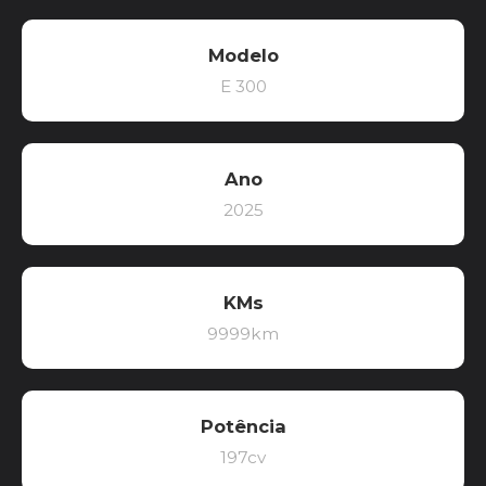
Modelo
E 300
Ano
2025
KMs
9999km
Potência
197cv