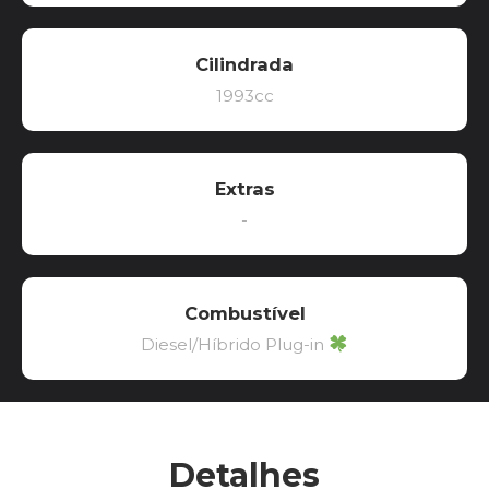
Cilindrada
1993cc
Extras
-
Combustível
Diesel/Híbrido Plug-in
Detalhes