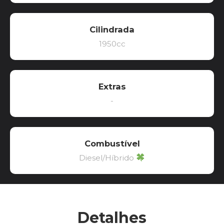
Cilindrada
1950cc
Extras
-
Combustível
Diesel/Híbrido
Detalhes