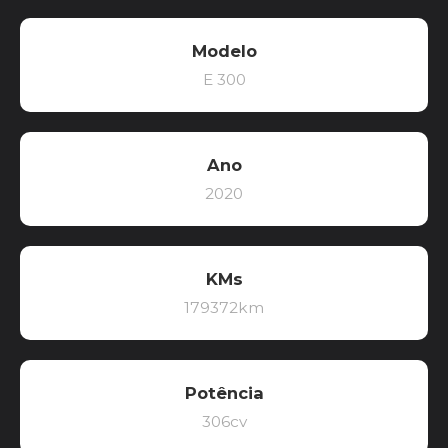
Modelo
E 300
Ano
2020
KMs
179372km
Potência
306cv