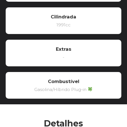
Cilindrada
1991cc
Extras
-
Combustível
Gasolina/Híbrido Plug-in
Detalhes