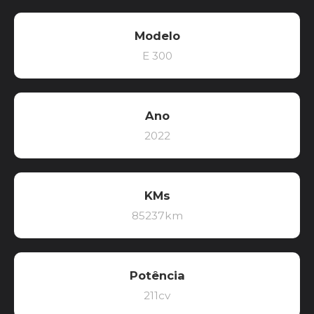
Modelo
E 300
Ano
2022
KMs
85237km
Potência
211cv