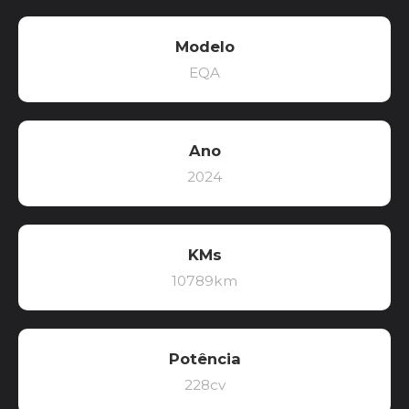
Modelo
EQA
Ano
2024
KMs
10789km
Potência
228cv