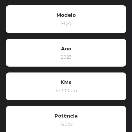
Modelo
EQA
Ano
2023
KMs
37300km
Potência
190cv